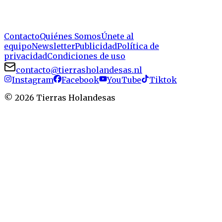
Contacto
Quiénes Somos
Únete al
equipo
Newsletter
Publicidad
Política de
privacidad
Condiciones de uso
contacto@tierrasholandesas.nl
Instagram
Facebook
YouTube
Tiktok
©
2026
Tierras Holandesas