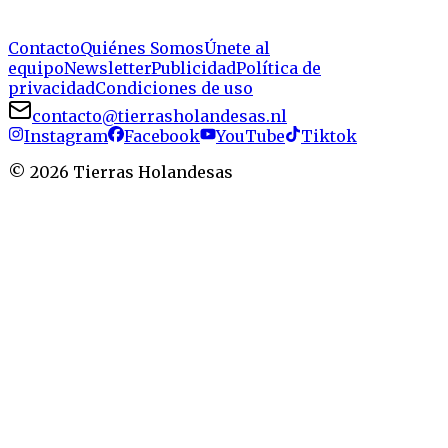
Contacto
Quiénes Somos
Únete al
equipo
Newsletter
Publicidad
Política de
privacidad
Condiciones de uso
contacto@tierrasholandesas.nl
Instagram
Facebook
YouTube
Tiktok
©
2026
Tierras Holandesas