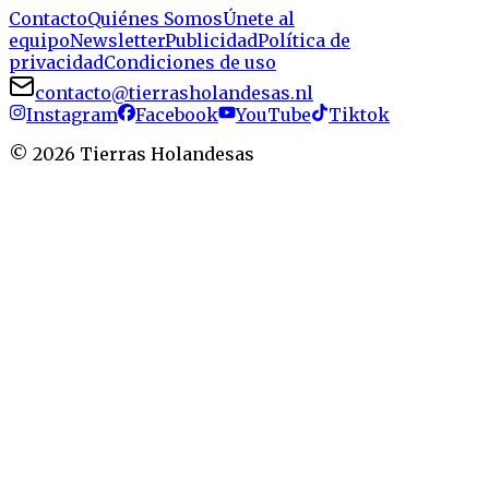
Contacto
Quiénes Somos
Únete al
equipo
Newsletter
Publicidad
Política de
privacidad
Condiciones de uso
contacto@tierrasholandesas.nl
Instagram
Facebook
YouTube
Tiktok
©
2026
Tierras Holandesas