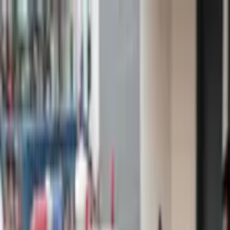
Tierras Holandesas
lun, 10 ago 2026
Instagram
Facebook
YouTube
Tiktok
Cambiar tema
Actualidad
Política
Economía
Vida en NL
Premium
Internacional
Historias Compartidas
Migración