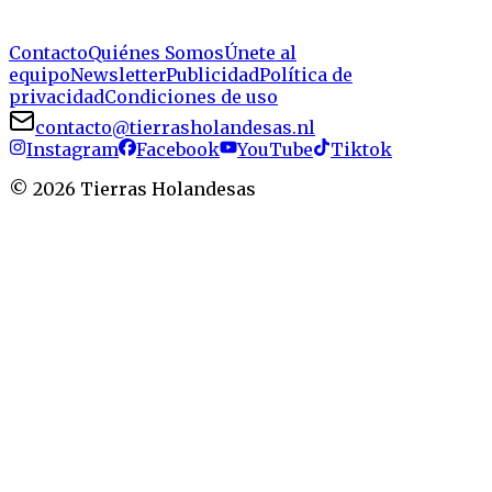
Contacto
Quiénes Somos
Únete al
equipo
Newsletter
Publicidad
Política de
privacidad
Condiciones de uso
contacto@tierrasholandesas.nl
Instagram
Facebook
YouTube
Tiktok
©
2026
Tierras Holandesas