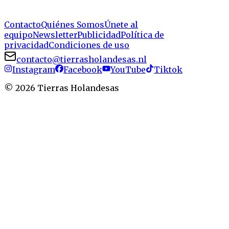
Contacto
Quiénes Somos
Únete al
equipo
Newsletter
Publicidad
Política de
privacidad
Condiciones de uso
contacto@tierrasholandesas.nl
Instagram
Facebook
YouTube
Tiktok
©
2026
Tierras Holandesas